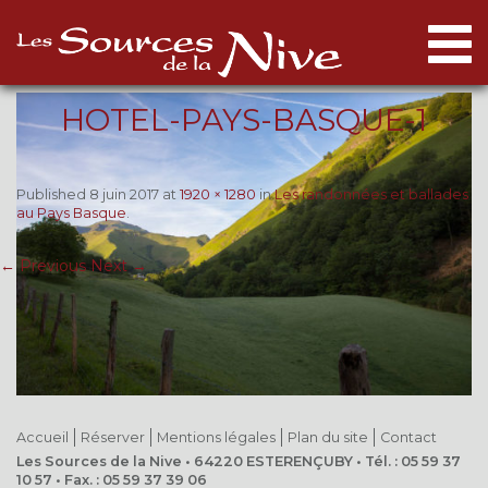
Togg
navi
HOTEL-PAYS-BASQUE-1
Published
8 juin 2017
at
1920 × 1280
in
Les randonnées et ballades
au Pays Basque
.
← Previous
Next →
Accueil
Réserver
Mentions légales
Plan du site
Contact
Les Sources de la Nive • 64220 ESTERENÇUBY • Tél. : 05 59 37
10 57 • Fax. : 05 59 37 39 06