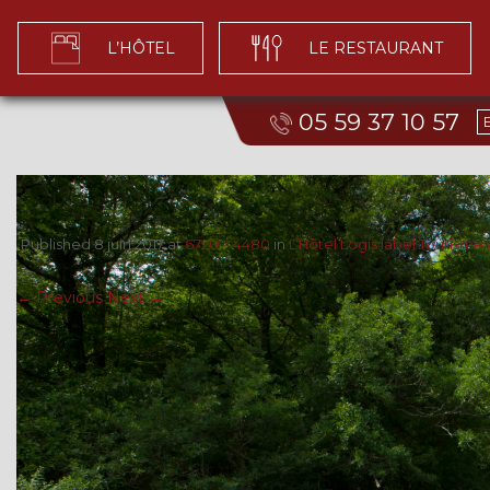
L’HÔTEL
LE RESTAURANT
05 59 37 10 57
Published
8 juin 2017
at
6720 × 4480
in
L’Hôtel Logis label Tourisme
← Previous
Next →