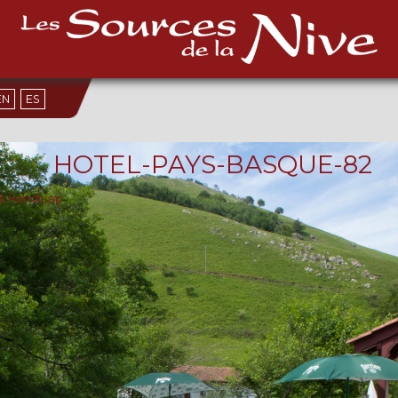
EN
ES
HOTEL-PAYS-BASQUE-82
 & Handicap
.