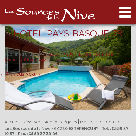
Togg
navi
HOTEL-PAYS-BASQUE-79
Published
8 juin 2017
at
6720 × 4480
in
L’Hôtel Logis label
Tourisme & Handicap
.
← Previous
Next →
Accueil
Réserver
Mentions légales
Plan du site
Contact
Les Sources de la Nive • 64220 ESTERENÇUBY • Tél. : 05 59 37
10 57 • Fax. : 05 59 37 39 06