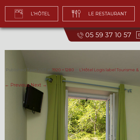
L’HÔTEL
LE RESTAURANT
05 59 37 10 57
Published
7 juin 2017
at
1920 × 1280
in
L’Hôtel Logis label Tourisme 
← Previous
Next →