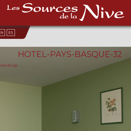
EN
ES
HOTEL-PAYS-BASQUE-32
& Handicap
.