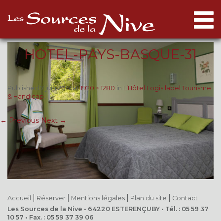
Togg
navi
HOTEL-PAYS-BASQUE-31
Published
7 juin 2017
at
1920 × 1280
in
L’Hôtel Logis label Tourisme
& Handicap
.
← Previous
Next →
Accueil
Réserver
Mentions légales
Plan du site
Contact
Les Sources de la Nive • 64220 ESTERENÇUBY • Tél. : 05 59 37
10 57 • Fax. : 05 59 37 39 06