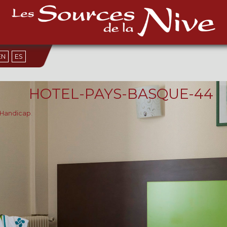
EN
ES
HOTEL-PAYS-BASQUE-44
& Handicap
.