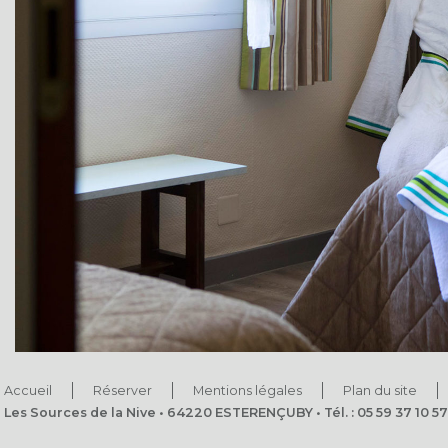
Accueil
Réserver
Mentions légales
Plan du site
Les Sources de la Nive • 64220 ESTERENÇUBY • Tél. : 05 59 37 10 57 •