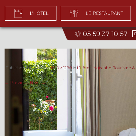
L’HÔTEL
LE RESTAURANT
05 59 37 10 57
Published
7 juin 2017
at
1920 × 1280
in
L’Hôtel Logis label Tourisme 
← Previous
Next →