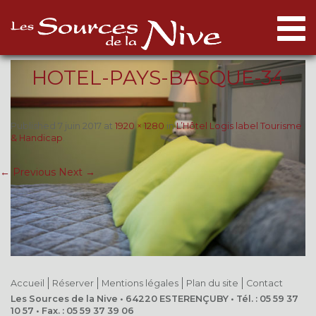
Togg
navi
HOTEL-PAYS-BASQUE-34
Published
7 juin 2017
at
1920 × 1280
in
L’Hôtel Logis label Tourisme
& Handicap
.
← Previous
Next →
Accueil
Réserver
Mentions légales
Plan du site
Contact
Les Sources de la Nive • 64220 ESTERENÇUBY • Tél. : 05 59 37
10 57 • Fax. : 05 59 37 39 06