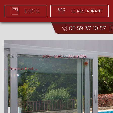
L’HÔTEL
LE RESTAURANT
05 59 37 10 57
Published
8 juin 2017
at
6720 × 4480
in
Les activités
.
← Previous
Next →