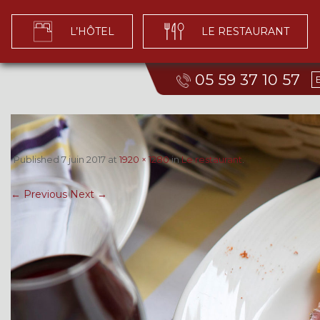
L’HÔTEL
LE RESTAURANT
05 59 37 10 57
Published
7 juin 2017
at
1920 × 1280
in
Le restaurant
.
← Previous
Next →