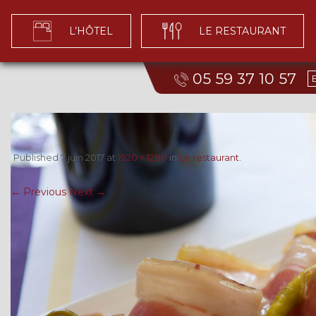
L’HÔTEL
LE RESTAURANT
05 59 37 10 57
Published
7 juin 2017
at
1920 × 1280
in
Le restaurant
.
← Previous
Next →