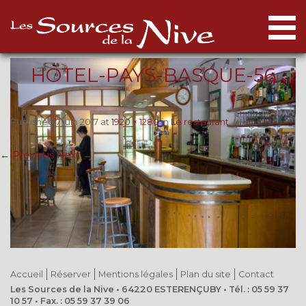
Togg
navi
HOTEL-PAYS-BASQUE-56
Published
7 juin 2017
at
1920 × 1280
in
Le restaurant
.
← Previous
Next →
Accueil
Réserver
Mentions légales
Plan du site
Contact
Les Sources de la Nive • 64220 ESTERENÇUBY • Tél. : 05 59 37
10 57 • Fax. : 05 59 37 39 06