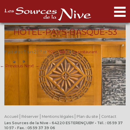
Togg
navi
HOTEL-PAYS-BASQUE-53
Published
7 juin 2017
at
1920 × 1280
in
Le restaurant
.
← Previous
Next →
Accueil
Réserver
Mentions légales
Plan du site
Contact
Les Sources de la Nive • 64220 ESTERENÇUBY • Tél. : 05 59 37
10 57 • Fax. : 05 59 37 39 06